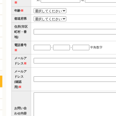
※
年齢
※
都道府県
住所(市区
町村・番
地)
電話番号
-
-
半角数字
※
メールア
ドレス
※
メールア
ドレス
(確認
用)
※
お問い合
わせ内容