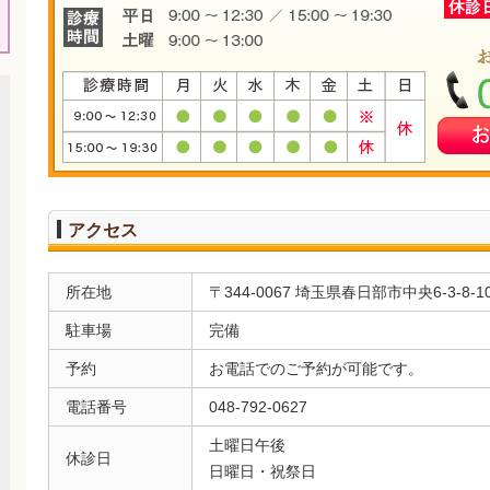
◎ 個人を識別あるいは特定できない状態に加工して利用する場合
◎ 法令等により提供を要求された場合
３．個人情報の適正管理について
当院は、皆様の個人情報について、正確かつ最新の状態に保ち、皆様の
皆様の個人情報への不正なアクセスを防止することに努めます。
４．個人情報の確認・修正等について
当院は、皆様の個人情報について皆様が開示を求められた場合には、遅
供等に関する指針」に従って対応いたします。また、内容が事実でない
アクセス
適切に対応いたします。
５．問い合わせの窓口
所在地
〒344-0067 埼玉県春日部市中央6-3-8-1
当院の個人情報保護方針に関してのご質問や患者さんの個人情報のお問
す。
駐車場
完備
６．法令の遵守と個人情報保護の仕組みの改善
予約
お電話でのご予約が可能です。
当院は、個人情報の保護に関する日本の法令、その他の規範を遵守する
電話番号
048-792-0627
い、個人情報保護の仕組みの継続的な改善を図ります。
土曜日午後
休診日
日曜日・祝祭日