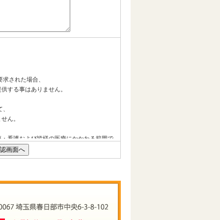
要求された場合、
提供する事はありません。
て、
ません。
療・看護および皆様の医療にかかわる範囲で
かじめお知らせし、ご了解を得た上で実施い
につきましては以下の場合を除き、本来の利
を除き、皆様の許可なく、その情報を第３者