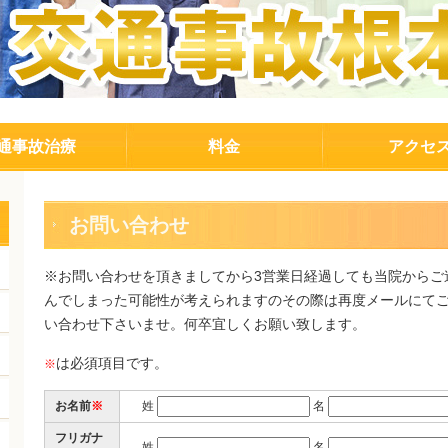
通事故治療
料金
アクセ
お問い合わせ
※お問い合わせを頂きましてから3営業日経過しても当院からご
んでしまった可能性が考えられますのその際は再度メールにて
い合わせ下さいませ。何卒宜しくお願い致します。
は必須項目です。
※
お名前
※
姓
名
フリガナ
姓
名