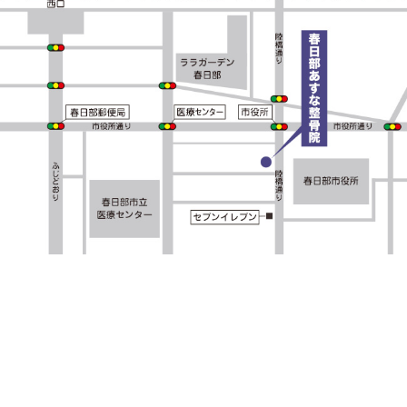
交通事故治療でわからないことがありましたら、
当院ま
病院、整形外科を探されている方や転院をお考えの方は
さい。
当院春日部あすな整骨院では、提携している整形外科(病
春日部市で交通事故治療なら、春日部あすな整骨院へお
«
交通事故のケガ、痛みがまだ残って
万が一に備
いるのに治療が終了？！残った症状は
後遺症？後遺障害？