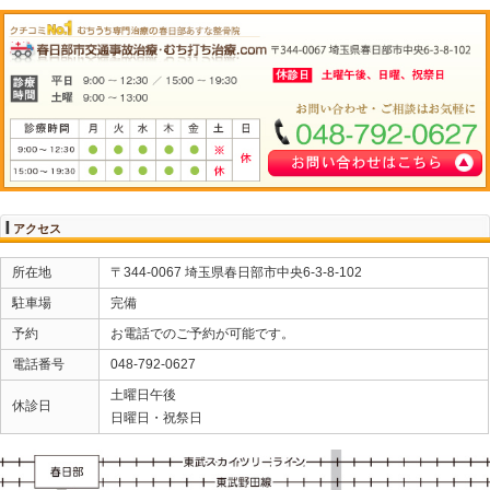
能性があります。
また人身事故を起こし負傷者を救護しなかった場合は10年
円以下
の罰金になる可能性があります。
〇治療費などの請求ができなくなる
自賠責保険や任意保険の請求に必要な「交通事故証明書
療費や休
業損害費などの請求ができなくなる可能性があります。
以上のことから事故が発生した際は、必ず警察に連絡を
交通事故発生直後にどうしても連絡ができないときは、
出てください。
事故発生から期間が空いてしまうと、事故の痕跡がなく
果関係を証明することが難しくなる可能性があります。
以上「交通事故発生時の警察への届け出」について簡単