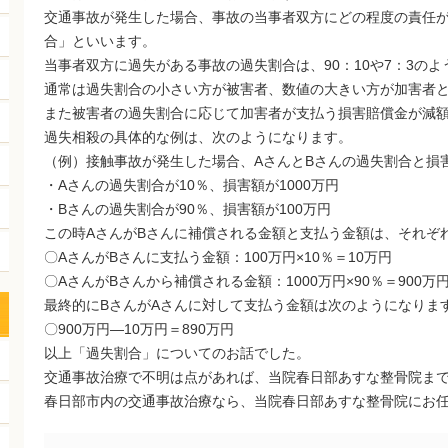
交通事故が発生した場合、事故の当事者双方にどの程度の責任
合」といいます。
当事者双方に過失がある事故の過失割合は、90：10や7：3の
通常は過失割合の小さい方が被害者、数値の大きい方が加害者
また被害者の過失割合に応じて加害者が支払う損害賠償金が減
過失相殺の具体的な例は、次のようになります。
（例）接触事故が発生した場合、AさんとBさんの過失割合と損
・Aさんの過失割合が10％、損害額が1000万円
・Bさんの過失割合が90％、損害額が100万円
この時AさんがBさんに補償される金額と支払う金額は、それぞ
〇AさんがBさんに支払う金額：100万円×10％＝10万円
〇AさんがBさんから補償される金額：1000万円×90％＝900万
最終的にBさんがAさんに対して支払う金額は次のようになりま
〇900万円―10万円＝890万円
以上「過失割合」についてのお話でした。
交通事故治療で不明は点があれば、当院春日部あすな整骨院ま
春日部市内の交通事故治療なら、当院春日部あすな整骨院にお