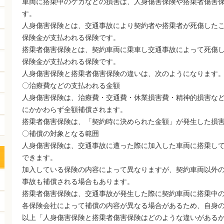
車両に搭乗中のケガなどの損害は、人身傷害保険や搭乗者傷害
す。
人身傷害保険とは、交通事故により契約者や搭乗者が死傷した
保険金が支払われる保険です。
搭乗者傷害保険とは、契約車両に乗車し交通事故によって死傷
保険金が支払われる保険です。
人身傷害保険と搭乗者傷害保険の違いは、次のようになります
〇治療費などの支払われる金額
人身傷害保険は、治療費・交通費・休業損害費・精神的損害な
にかかわらず全額補償されます。
搭乗者傷害保険は、「契約時に決められた金額」が発生した損
〇補償の対象となる範囲
人身傷害保険は、交通事故に遭った際に加入した車両に搭乗し
できます。
加入している保険の内容によって異なりますが、契約車両以外
事故も補償される場合もあります。
搭乗者傷害保険は、交通事故が発生した際に契約車両に搭乗中
各保険会社によって補償の内容が異なる場合があるため、自身
以上「人身傷害保険と搭乗者傷害保険はどのような違いがある