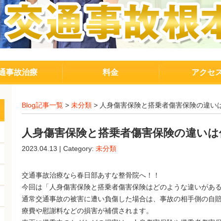
通事故治療
料金
アクセ
Blog記事一覧
>
未分類
> 人身傷害保険と搭乗者傷害保険の違い
人身傷害保険と搭乗者傷害保険の違いは
2023.04.13 | Category:
未分類
交通事故治療なら春日部あすな整骨院へ！！
今回は「人身傷害保険と搭乗者傷害保険はどのような違いがあ
通常交通事故の被害に遭い負傷した場合は、事故の相手側の自
療費や慰謝料などの損害が補償されます。