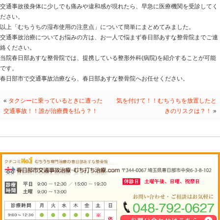
交通事故治療
なら
春日部あすな整骨院
へ！！
今回は「むちうちの湿布使用の注意点」についてお話し
交通事故などで衝撃を受けた際、背骨が鞭のようにしな
の組織が損傷します。その影響で起こる痛みや痺れなど
いいます。
むちうちの主な症状は、首の痛み、腕や手の痺れ、頭痛
病院(整形外科)などでは、薬や湿布が処方されることが
湿布には炎症を抑えて痛みを和らげる効果がありますが
意が必要です。
〇湿布を使用するタイミング
事故直後は患部に炎症が出ているため、患部をしっかり
に氷や保冷剤などを使用します。
〇副作用に注意
湿布には消炎鎮痛の作用がありますが、副作用として皮