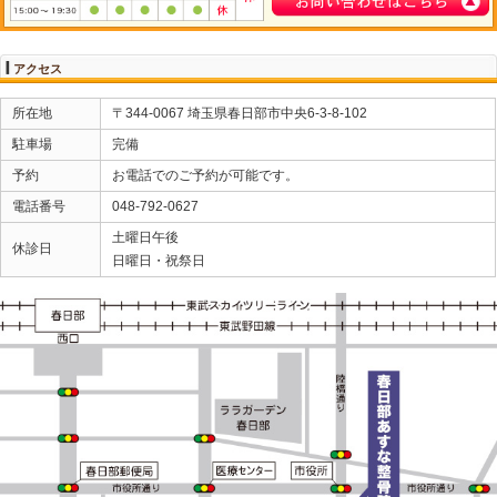
膚がかぶれてしまうと湿疹部分の水ぶくれやただれにな
なった際にはすぐにはがしてください。
むちうちの恐ろしいところは、交通事故直後は痛みが無
経過してから症状が現れることがあります。
交通事故後身体に少しでも痛みや違和感が現れたら、早
ださい。
以上「むちうちの湿布使用の注意点」について簡単にま
交通事故治療についてお悩みの方は、お一人で悩まず春
絡ください。
当院春日部あすな整骨院では、提携している整形外科(病
です。
春日部市で交通事故治療なら、春日部あすな整骨院へお