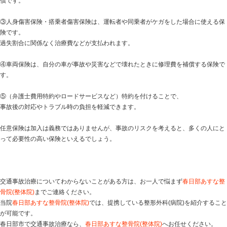
・費用を負担するおそれがある
難しく感じるかもしれませんが、「相手任せにせず、自
法」と覚えておくと分かりやすい制度です。交通事故後
知っておくと安心です。
交通事故でお悩みの方は、お一人で悩まず春日部あすな
い。
当院春日部あすな整骨院(整体院)
では、提携している整形
が可能です。