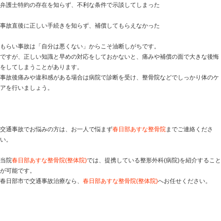
示談の成立を待たずに保険金を受け取ることができる
保険金が被害者の口座に直接支払いがされるため「加害
らない」ということはない
デメリット
手続きが面倒で、事故証明書・診断書・通院証明書・治
領収書などを自分で集める負担が大きい。
交通事故でお悩みの方は、お一人で悩まず
春日部あすな
い。
当院春日部あすな整骨院(整体院)
では、提携している整形