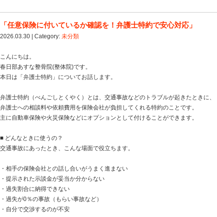
Blog記事一覧
カテゴリ一覧
未分類
(166)