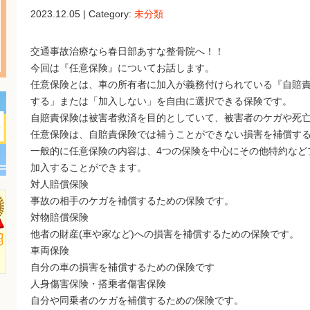
2023.12.05 | Category:
未分類
交通事故治療なら春日部あすな整骨院へ！！
今回は『任意保険』についてお話します。
任意保険とは、車の所有者に加入が義務付けられている『自賠
する」または「加入しない」を自由に選択できる保険です。
自賠責保険は被害者救済を目的としていて、被害者のケガや死
任意保険は、自賠責保険では補うことができない損害を補償す
一般的に任意保険の内容は、4つの保険を中心にその他特約など
加入することができます。
対人賠償保険
事故の相手のケガを補償するための保険です。
対物賠償保険
他者の財産(車や家など)への損害を補償するための保険です。
車両保険
自分の車の損害を補償するための保険です
人身傷害保険・搭乗者傷害保険
自分や同乗者のケガを補償するための保険です。