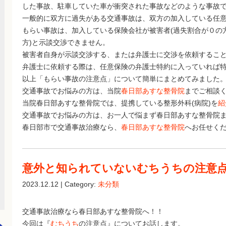
した事故、駐車していた車が衝突された事故などのような事故で
一般的に双方に過失がある交通事故は、双方の加入している任
もらい事故は、加入している保険会社が被害者(過失割合が０の方
方)と示談交渉できません。
被害者自身が示談交渉する、または弁護士に交渉を依頼するこ
弁護士に依頼する際は、任意保険の弁護士特約に入っていれば
以上「もらい事故の注意点」について簡単にまとめてみました
交通事故でお悩みの方は、当院
春日部あすな整骨院
までご相談
当院春日部あすな整骨院では、提携している整形外科(病院)を
紹
交通事故でお悩みの方は、お一人で悩まず春日部あすな整骨院
春日部市で交通事故治療なら、
春日部あすな整骨院
へお任せく
意外と知られていないむちうちの注意
2023.12.12 | Category:
未分類
交通事故治療なら春日部あすな整骨院へ！！
今回は『
むちうち
の注意点』についてお話します。