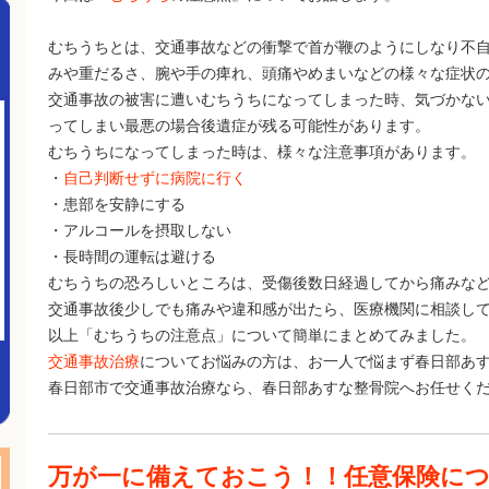
むちうちとは、交通事故などの衝撃で首が鞭のようにしなり不
みや重だるさ、腕や手の痺れ、頭痛やめまいなどの様々な症状
交通事故の被害に遭いむちうちになってしまった時、気づかな
ってしまい最悪の場合後遺症が残る可能性があります。
むちうちになってしまった時は、様々な注意事項があります。
・
自己判断せずに病院に行く
・患部を安静にする
・アルコールを摂取しない
・長時間の運転は避ける
むちうちの恐ろしいところは、受傷後数日経過してから痛みな
交通事故後少しでも痛みや違和感が出たら、医療機関に相談し
以上「むちうちの注意点」について簡単にまとめてみました。
交通事故治療
についてお悩みの方は、お一人で悩まず春日部あ
春日部市で交通事故治療なら、春日部あすな整骨院へお任せく
万が一に備えておこう！！任意保険に