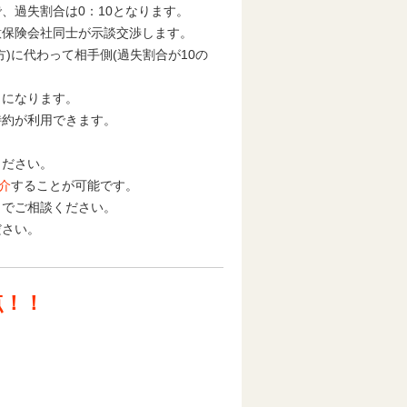
、過失割合は0：10となります。
意保険会社同士が示談交渉します。
)に代わって相手側(過失割合が10の
とになります。
特約が利用できます。
。
ください。
介
することが可能です。
までご相談ください。
ださい。
点！！