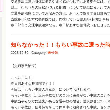
交通事故に遭い身体に痛みや違和感が少しでもある場合には、
以上「むちうちの症状が現れる期間」について簡単にまとめて
交通事故治療についてお悩みの方は、お一人で悩まず春日部あ
当院春日部あすな整骨院では、提携している整形外科(病院)を
春日部市で交通事故治療なら、春日部あすな整骨院へお任せく
知らなかった！！もらい事故に遭った
2023.12.30 | Category:
未分類
【交通事故治療】
こんにちは！！
春日部あすな整骨院です！！
今回は「もらい事故の注意点」についてお話します。
もらい事故とは、追突事故などの自分に過失がない事故のこと
事故当事者双方に過失がある交通事故の場合、過失割合は2：8や
もらい事故は、信号待ちをして停車中に追突された事故、セン