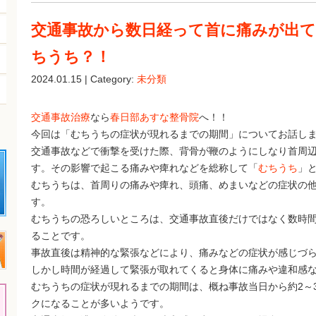
交通事故から数日経って首に痛みが出
ちうち？！
2024.01.15 | Category:
未分類
交通事故治療
なら
春日部あすな整骨院
へ！！
今回は「むちうちの症状が現れるまでの期間」についてお話し
交通事故などで衝撃を受けた際、背骨が鞭のようにしなり首周
す。その影響で起こる痛みや痺れなどを総称して「
むちうち
」
むちうちは、首周りの痛みや痺れ、頭痛、めまいなどの症状の
す。
むちうちの恐ろしいところは、交通事故直後だけではなく数時
ることです。
事故直後は精神的な緊張などにより、痛みなどの症状が感じづ
しかし時間が経過して緊張が取れてくると身体に痛みや違和感
むちうちの症状が現れるまでの期間は、概ね事故当日から約2～
クになることが多いようです。