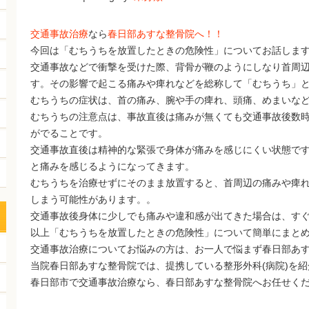
交通事故治療
なら
春日部あすな整骨院へ！！
今回は「むちうちを放置したときの危険性」についてお話しま
交通事故などで衝撃を受けた際、背骨が鞭のようにしなり首周
す。その影響で起こる痛みや痺れなどを総称して「むちうち」
むちうちの症状は、首の痛み、腕や手の痺れ、頭痛、めまいな
むちうちの注意点は、事故直後は痛みが無くても交通事故後数
がでることです。
交通事故直後は精神的な緊張で身体が痛みを感じにくい状態で
と痛みを感じるようになってきます。
むちうちを治療せずにそのまま放置すると、首周辺の痛みや痺
しまう可能性があります。。
交通事故後身体に少しでも痛みや違和感が出てきた場合は、す
以上「むちうちを放置したときの危険性」について簡単にまと
交通事故治療についてお悩みの方は、お一人で悩まず春日部あ
当院春日部あすな整骨院では、提携している整形外科(病院)を
春日部市で交通事故治療なら、春日部あすな整骨院へお任せく